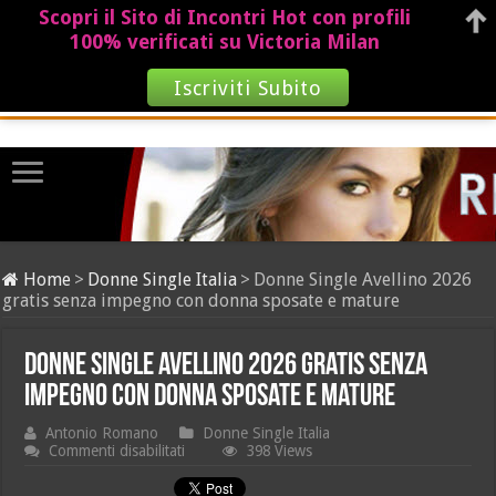
Scopri il Sito di Incontri Hot con profili
100% verificati su Victoria Milan
Iscriviti Subito
Home
>
Donne Single Italia
>
Donne Single Avellino 2026
gratis senza impegno con donna sposate e mature
Donne Single Avellino 2026 gratis senza
impegno con donna sposate e mature
Antonio Romano
Donne Single Italia
su
Commenti disabilitati
398 Views
Donne
Single