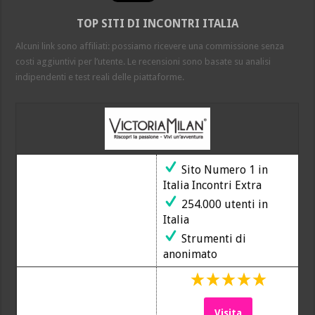
Avellino
2026
TOP SITI DI INCONTRI ITALIA
gratis
senza
Alcuni link sono affiliati: possiamo ricevere una commissione senza
impegno
con
costi aggiuntivi per l’utente. Le recensioni sono basate su analisi
donna
indipendenti e test reali delle piattaforme.
sposate
e
mature
Sito Numero 1 in
Italia Incontri Extra
254.000 utenti in
Italia
Strumenti di
anonimato
Visita