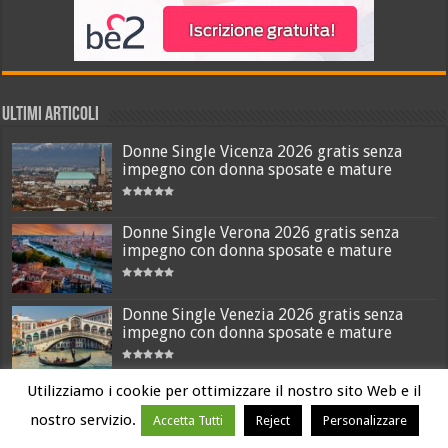
ULTIMI ARTICOLI
Donne Single Vicenza 2026 gratis senza
impegno con donna sposate e mature
Donne Single Verona 2026 gratis senza
impegno con donna sposate e mature
Donne Single Venezia 2026 gratis senza
impegno con donna sposate e mature
Utilizziamo i cookie per ottimizzare il nostro sito Web e il
Donne Single Treviso 2026 gratis senza
impegno con donna sposate e mature
nostro servizio.
Accetta Tutti
Reject
Personalizzare