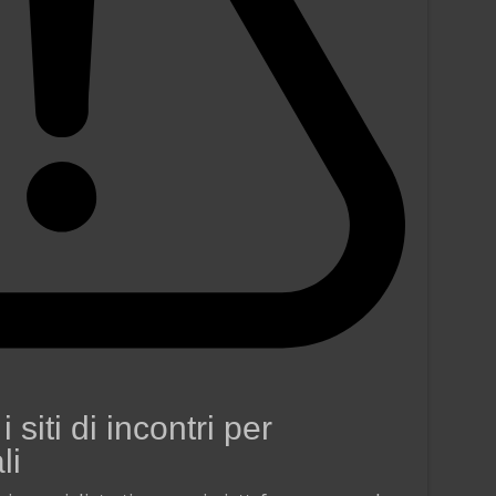
siti di incontri per
li