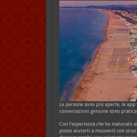
Le persone sono più aperte, le app
conversazioni genuine sono pratic
Con l’esperienza che ho maturato a
posso aiutarti a muoverti con sicur