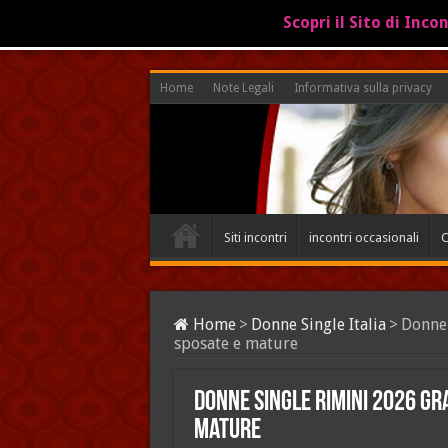
Scopri il Sito di Inco
Home
Note Legali
Informativa sulla privacy
Siti incontri
incontri occasionali
C
Home
>
Donne Single Italia
>
Donne 
sposate e mature
Donne Single Rimini 2026 gr
mature