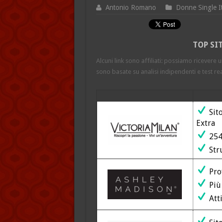
Antonio Romano
Donne Single It
TOP SI
Alcuni link sono affiliati: possiamo ricevere 
sono basate su analisi indipendenti e test rea
Sito
Extra
254.
Str
Prof
Più 
Atti