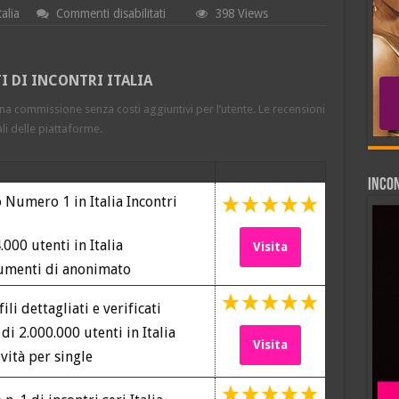
su
alia
Commenti disabilitati
398 Views
Donne
Single
Rimini
2026
TI DI INCONTRI ITALIA
gratis
senza
una commissione senza costi aggiuntivi per l’utente. Le recensioni
impegno
con
li delle piattaforme.
donna
sposate
e
mature
INCO
 Numero 1 in Italia Incontri
000 utenti in Italia
Visita
umenti di anonimato
ili dettagliati e verificati
di 2.000.000 utenti in Italia
Visita
vità per single