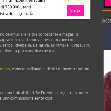
 n. 1 di incontri seri Italia
di 750.000 utenti
Visita
strazione gratuita
INCON
gno di ampliare le tue conoscenze e magari di
 soprattutto se ti muovi spesso in zone come
iserba, Rivabella, Bellariva, Miramare, Rivazzurra,
rlo diventa più semplice che mai.
omano
, esperto nell’analisi di siti di incontri online
 sono link affiliati. Se l’utente si registra tramite
ere una commissione senza costi