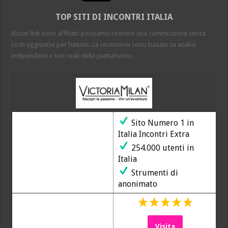
lusinghiere
per
TOP SITI DI INCONTRI ITALIA
un
ottimo
Alcuni link sono affiliati: possiamo ricevere una commissione senza
sito
costi aggiuntivi per l’utente. Le recensioni sono basate su analisi
indipendenti e test reali delle piattaforme.
Sito Numero 1 in
Italia Incontri Extra
254.000 utenti in
Italia
Strumenti di
anonimato
Visita