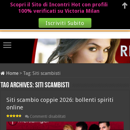
Scopri il Sito di Incontri Hot con profili
100% verificati su Victoria Milan
Iscriviti Subito
Home
>
Tag:
Siti scambisti
Tag Archives:
Siti scambisti
Siti scambio coppie 2026: bollenti spiriti
online
su
Commenti disabilitati
Siti
scambio