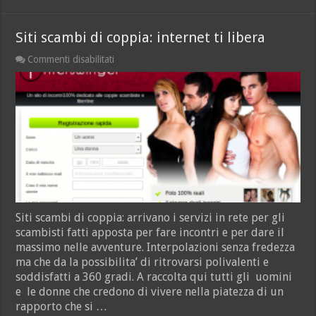
Siti scambi di coppia: internet ti libera
su
Commenti disabilitati
Siti
scambi
di
coppia:
internet
ti
libera
Siti scambi di coppia: arrivano i servizi in rete per gli
scambisti fatti apposta per fare incontri e per dare il
massimo nelle avventure. Interpolazioni senza fredezza
ma che da la possibilita’ di ritrovarsi polivalenti e
soddisfatti a 360 gradi. A raccolta qui tutti gli uomini
e le donne che credono di vivere nella piatezza di un
rapporto che si …