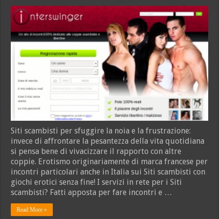
Siti
scambisti:
swingare
all’italiana
per
te
Siti scambisti per sfuggire la noia e la frustrazione:
invece di affrontare la pesantezza della vita quotidiana
si pensa bene di vivacizzare il rapporto con altre
coppie. Erotismo originariamente di marca francese per
incontri particolari anche in Italia sui Siti scambisti con
giochi erotici senza fine! I servizi in rete per i Siti
scambisti? Fatti apposta per fare incontri e …
Read More »