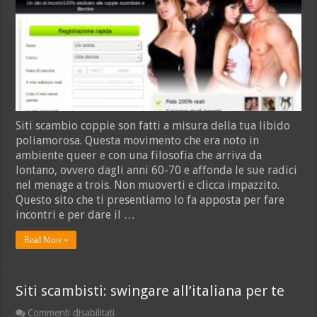
coppie
2026:
bollenti
spiriti
online
Siti scambio coppie son fatti a misura della tua libido
poliamorosa. Questa movimento che era noto in
ambiente queer e con una filosofia che arriva da
lontano, ovvero dagli anni 60-70 e affonda le sue radici
nel menage a trois. Non muoverti e clicca impazzito.
Questo sito che ti presentiamo lo fa apposta per fare
incontri e per dare il …
Read More »
Siti scambisti: swingare all’italiana per te
su
Commenti disabilitati